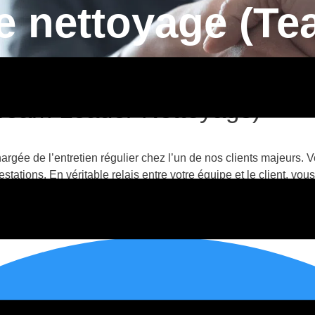
pe nettoyage (T
(Team Leader Nettoyage)
argée de l’entretien régulier chez l’un de nos clients majeurs. V
stations. En véritable relais entre votre équipe et le client, vous