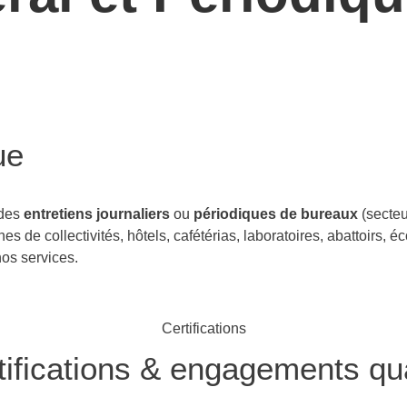
al et périodique
ue
 des
entretiens journaliers
ou
périodiques de bureaux
(secteu
nes de collectivités, hôtels, cafétérias, laboratoires, abattoirs,
nos services.
Certifications
tifications & engagements qua