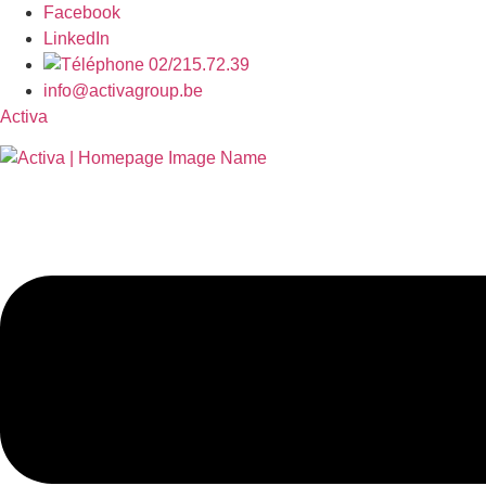
Facebook
LinkedIn
02/215.72.39
info@activagroup.be
Activa
Menu